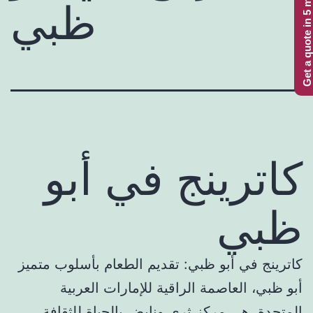
Get a quote in 5 minutes
ظبي
كاترينج في أبو
ظبي
كاترينج في أبو ظبي: تقديم الطعام بأسلوب متميز
أبو ظبي، العاصمة الراقية للإمارات العربية
المتحدة، هي مركز ثري ونابض بالحياة للثقافة،