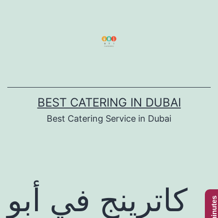
Skip
to
content
BEST CATERING IN DUBAI
Best Catering Service in Dubai
كاترينج في أبو